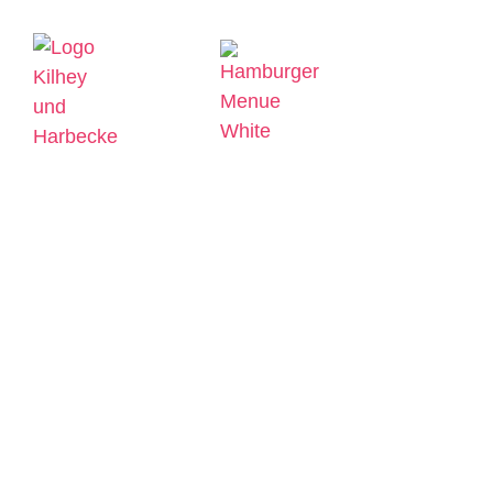
GEMEINSCHAFTSPRAXIS
FÜR INNERE MEDIZIN |
ALLGEMEINMEDIZIN |
SPORTMEDIZIN
ÖFFNUNGSZEITEN:
MONTAG BIS DONNERSTAG 8:00 – 18:00
UHR, FREITAG 08:00 – 15:00 UHR