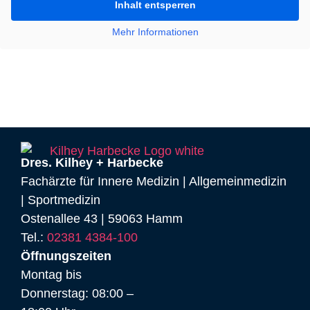
IHR WEG ZU UNS
Inhalt entsperren
ZUR ANFAHRT
Mehr Informationen
Dres. Kilhey + Harbecke
Fachärzte für Innere Medizin | Allgemeinmedizin
| Sportmedizin
Ostenallee 43 | 59063 Hamm
Tel.:
02381 4384-100
Öffnungszeiten
Montag bis
Donnerstag: 08:00 –