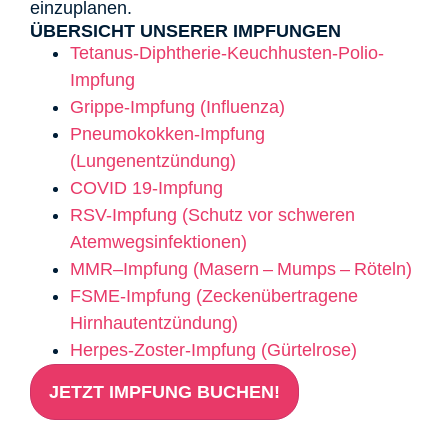
einzuplanen.
ÜBERSICHT UNSERER IMPFUNGEN
Tetanus-Diphtherie-Keuchhusten-Polio-
Impfung
Grippe-Impfung (Influenza)
Pneumokokken-Impfung
(Lungenentzündung)
COVID 19-Impfung
RSV-Impfung (Schutz vor schweren
Atemwegsinfektionen)
MMR
–
Impfung (Masern
–
Mumps
–
R
ö
teln)
FSME-Impfung (Zeckenübertragene
Hirnhautentzündung)
Herpes-Zoster-Impfung (Gürtelrose)
JETZT IMPFUNG BUCHEN!